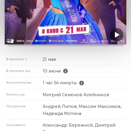
21 мая
В прокате с
10 июня
В прокате до
1 час 54 минуты
Хронометраж
Митрий Семенов-Алейников
Режиссер
Андрей Липов, Максим Максимов,
Продюсер
Надежда Мотина
Александр Бережной, Дмитрий
Сценарист