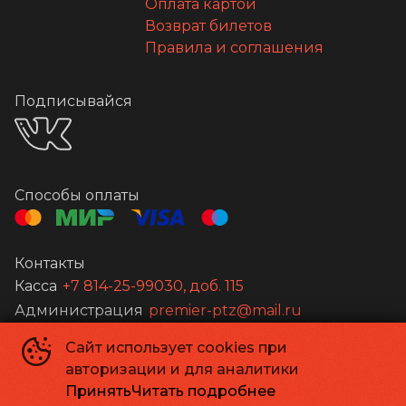
Оплата картой
Возврат билетов
Правила и соглашения
Подписывайся
Способы оплаты
Контакты
Касса
+7 814-25-99030, доб. 115
Администрация
premier-ptz@mail.ru
Сайт использует cookies при
©
2026
авторизации и для аналитики
Powered by
p24.app
Принять
Читать подробнее