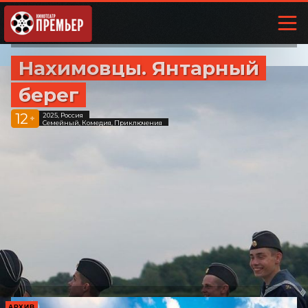
Нахимовцы. Янтарный
берег
12
2025, Россия
+
Семейный, Комедия, Приключения
АРХИВ