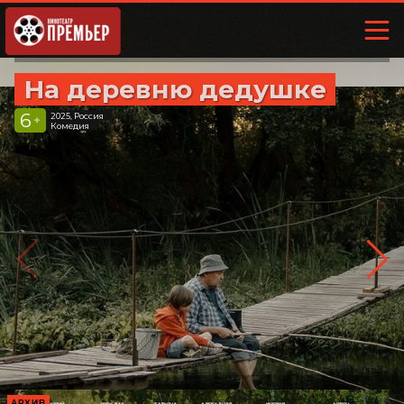
На деревню дедушке
6
2025, Россия
+
Комедия
АРХИВ