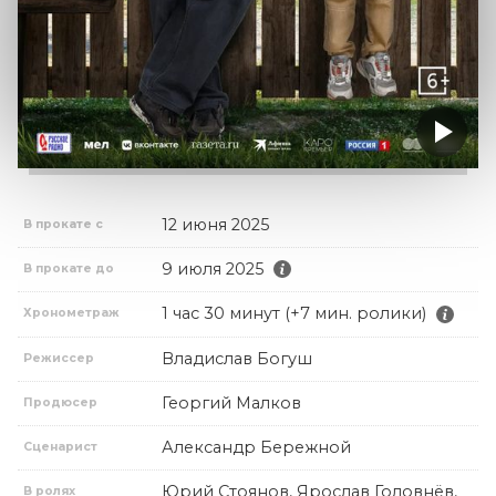
12 июня 2025
В прокате с
9 июля 2025
В прокате до
1 час 30 минут (+7 мин. ролики)
Хронометраж
Владислав Богуш
Режиссер
Георгий Малков
Продюсер
Александр Бережной
Сценарист
Юрий Стоянов, Ярослав Головнёв,
В ролях