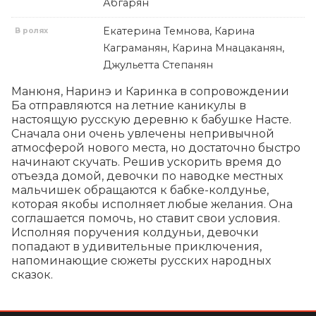
Абгарян
Екатерина Темнова, Карина
В ролях
Каграманян, Карина Мнацаканян,
Джульетта Степанян
Манюня, Наринэ и Каринка в сопровождении 
Ба отправляются на летние каникулы в 
настоящую русскую деревню к бабушке Насте. 
Сначала они очень увлечены непривычной 
атмосферой нового места, но достаточно быстро 
начинают скучать. Решив ускорить время до 
отъезда домой, девочки по наводке местных 
мальчишек обращаются к бабке-колдунье, 
которая якобы исполняет любые желания. Она 
соглашается помочь, но ставит свои условия. 
Исполняя поручения колдуньи, девочки 
попадают в удивительные приключения, 
напоминающие сюжеты русских народных 
сказок.