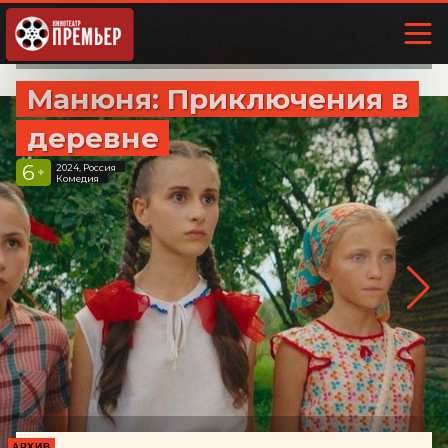
Манюня: Приключения в
деревне
6
2024, Россия
+
Комедия
АРХИВ