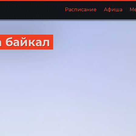
Расписание
Афиша
М
а байкал