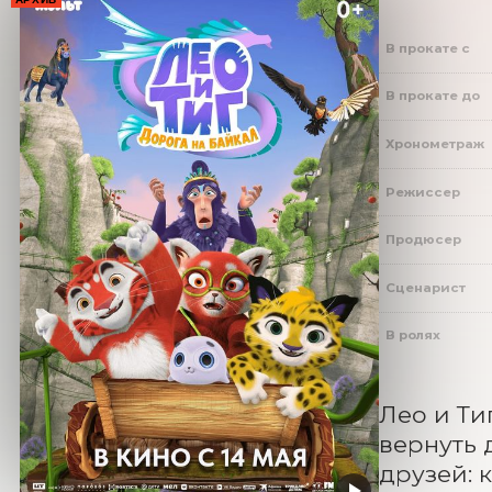
В прокате с
В прокате до
Хронометраж
Режиссер
Продюсер
Сценарист
В ролях
Лео и Ти
вернуть 
друзей: 