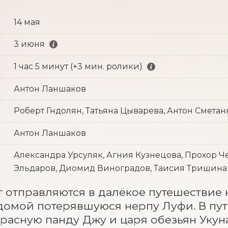
14 мая
3 июня
1 час 5 минут (+3 мин. ролики)
Антон Ланшаков
Роберт Гндолян, Татьяна Цыварева, Антон Смета
Антон Ланшаков
Александра Урсуляк, Агния Кузнецова, Прохор Ч
Эльдаров, Диомид Виноградов, Таисия Тришина
г отправляются в далёкое путешествие н
домой потерявшуюся нерпу Луфи. В пут
красную панду Джу и царя обезьян Укуна,