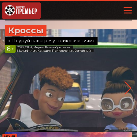
Кроссы
«Шнуруй навстречу приключениям»
6
2025, США, Индия, Великобритания
+
Мультфильм, Комедия, Приключения, Семейный
АРХИВ