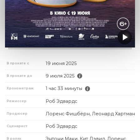
19 июня 2025
В прокате с
9 июля 2025
В прокате до
1 час 33 минуты
Хронометраж
Роб Эдвардс
Режиссер
Лоренс Фишбёрн, Леонард Хартман
Продюсер
Роб Эдвардс
Сценарист
Энтони Маки, Кит Дэвид, Лоренс
В ролях