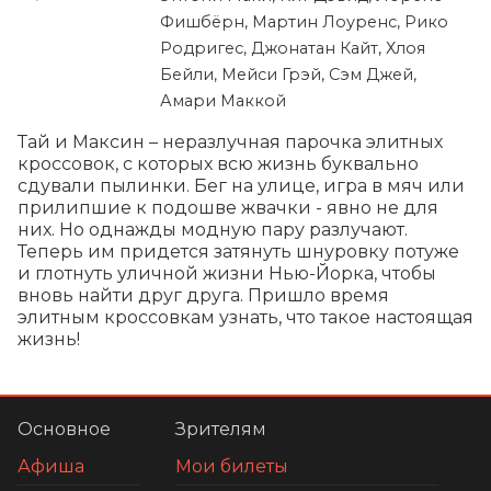
Фишбёрн, Мартин Лоуренс, Рико
Родригес, Джонатан Кайт, Хлоя
Бейли, Мейси Грэй, Сэм Джей,
Амари Маккой
Тай и Максин – неразлучная парочка элитных 
кроссовок, с которых всю жизнь буквально 
сдували пылинки. Бег на улице, игра в мяч или 
прилипшие к подошве жвачки - явно не для 
них. Но однажды модную пару разлучают. 
Теперь им придется затянуть шнуровку потуже 
и глотнуть уличной жизни Нью-Йорка, чтобы 
вновь найти друг друга. Пришло время 
элитным кроссовкам узнать, что такое настоящая 
жизнь!
Основное
Зрителям
Афиша
Мои билеты