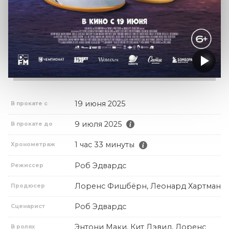
19 июня 2025
В прокате с
9 июля 2025
В прокате до
1 час 33 минуты
Хронометраж
Роб Эдвардс
Режиссер
Лоренс Фишбёрн, Леонард Хартман
Продюсер
Роб Эдвардс
Сценарист
Энтони Маки, Кит Дэвид, Лоренс
В ролях