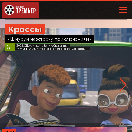
Кроссы
«Шнуруй навстречу приключениям»
6
2025, США, Индия, Великобритания
+
Мультфильм, Комедия, Приключения, Семейный
АРХИВ