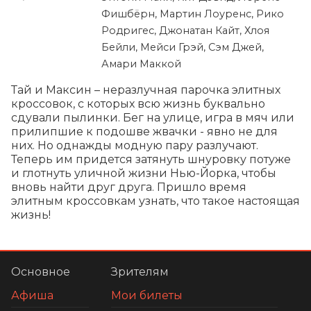
Фишбёрн, Мартин Лоуренс, Рико
Родригес, Джонатан Кайт, Хлоя
Бейли, Мейси Грэй, Сэм Джей,
Амари Маккой
Тай и Максин – неразлучная парочка элитных 
кроссовок, с которых всю жизнь буквально 
сдували пылинки. Бег на улице, игра в мяч или 
прилипшие к подошве жвачки - явно не для 
них. Но однажды модную пару разлучают. 
Теперь им придется затянуть шнуровку потуже 
и глотнуть уличной жизни Нью-Йорка, чтобы 
вновь найти друг друга. Пришло время 
элитным кроссовкам узнать, что такое настоящая 
жизнь!
Основное
Зрителям
Афиша
Мои билеты