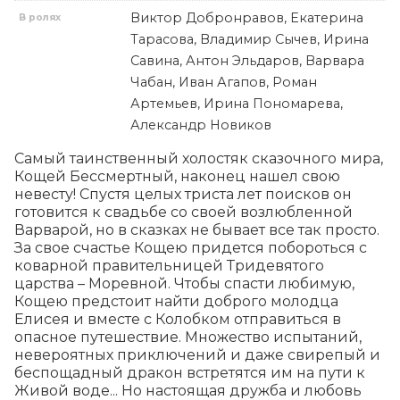
Виктор Добронравов, Екатерина
В ролях
Тарасова, Владимир Сычев, Ирина
Савина, Антон Эльдаров, Варвара
Чабан, Иван Агапов, Роман
Артемьев, Ирина Пономарева,
Александр Новиков
Самый таинственный холостяк сказочного мира, 
Кощей Бессмертный, наконец нашел свою 
невесту! Спустя целых триста лет поисков он 
готовится к свадьбе со своей возлюбленной 
Варварой, но в сказках не бывает все так просто. 
За свое счастье Кощею придется побороться с 
коварной правительницей Тридевятого 
царства – Моревной. Чтобы спасти любимую, 
Кощею предстоит найти доброго молодца 
Елисея и вместе с Колобком отправиться в 
опасное путешествие. Множество испытаний, 
невероятных приключений и даже свирепый и 
беспощадный дракон встретятся им на пути к 
Живой воде... Но настоящая дружба и любовь 