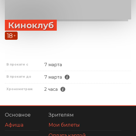
Киноклуб
18
+
7 марта
В прокате с
7 марта
В прокате до
2 часа
Хронометраж
Основное
Зрителям
Афиша
Мои билеты
Оплата картой