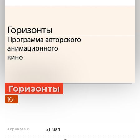
Горизонты
16
+
31 мая
В прокате с