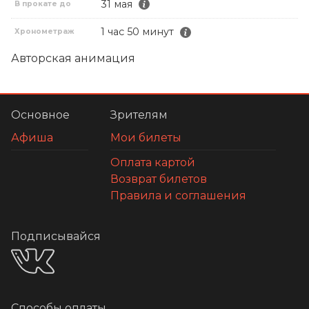
31 мая
В прокате до
1 час 50 минут
Хронометраж
Авторская анимация
Основное
Зрителям
Афиша
Мои билеты
Оплата картой
Возврат билетов
Правила и соглашения
Подписывайся
Способы оплаты