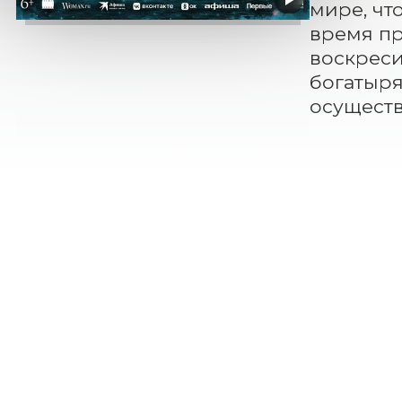
мире, чт
время пр
воскреси
богатыря
осуществ