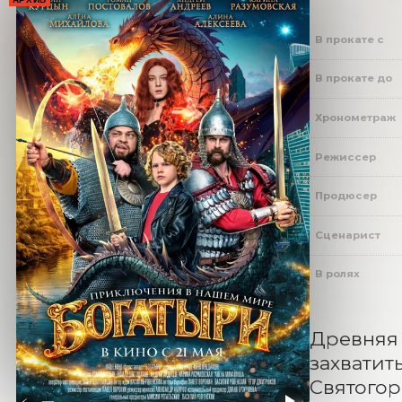
В прокате с
В прокате до
Хронометраж
Режиссер
Продюсер
Сценарист
В ролях
Древняя 
захватит
Святогор