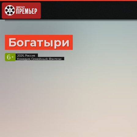
Богатыри
6
2026, Россия
+
Комедия, Семейный, Фэнтези