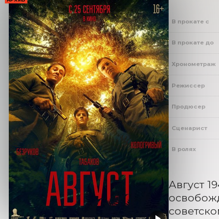
В прокате с
В прокате до
Хронометраж
Режиссер
Продюсер
Сценарист
В ролях
Август 1
освобожд
советско