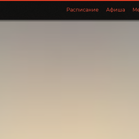
Расписание
Афиша
М