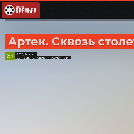
Артек. Сквозь стол
6
2025, Россия
+
Фэнтези, Приключения, Семейный