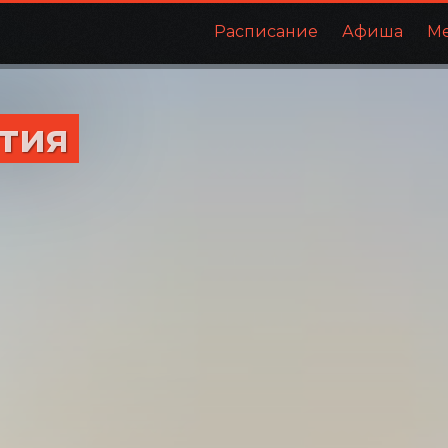
Расписание
Афиша
М
етия