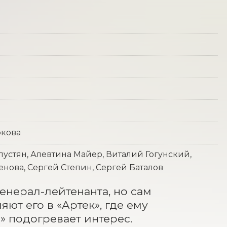
н
юкова
устян, Алевтина Майер, Виталий Гогунский,
нова, Сергей Степин, Сергей Баталов
нерал-лейтенанта, но сам 
т его в «Артек», где ему 
» подогревает интерес. 