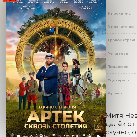
В прокате с
В прокате до
Хронометраж
Режиссер
Продюсер
Сценарист
В ролях
Митя Нев
далёк от
скучно, 