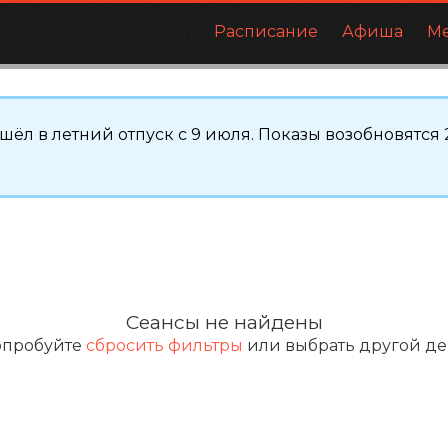
Расписание
Афиша
М
ёл в летний отпуск с 9 июля. Показы возобновятся 2
Сеансы не найдены
опробуйте
сбросить фильтры
или выбрать другой де